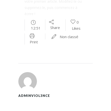
votre premier article. Modifiez-le ou
supprimez-le, puis commencez à
écrire !
0
Share
12:51
Likes
Non classé
Print
ADMINVIOL3NCE