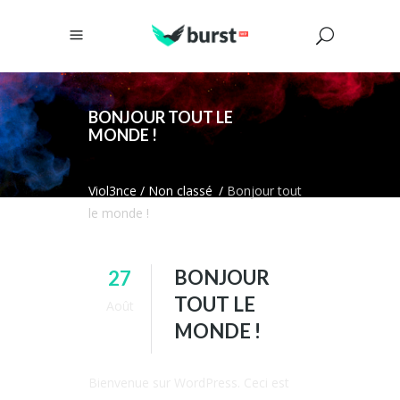
BONJOUR TOUT LE
MONDE !
Viol3nce
/
Non classé
/
Bonjour tout
le monde !
BONJOUR
27
TOUT LE
Août
MONDE !
Bienvenue sur WordPress. Ceci est