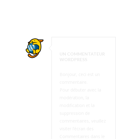
UN COMMENTATEUR
WORDPRESS
Bonjour, ceci est un
commentaire.
Pour débuter avec la
modération, la
modification et la
suppression de
commentaires, veuillez
visiter l’écran des
Commentaires dans le