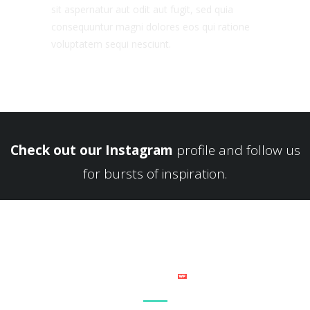
sit aspernatur aut odit aut fugit, sed quia
consequuntur magni dolores eos qui ratione
voluptatem sequi nesciunt.
Check out our Instagram
profile and follow us
for bursts of inspiration.