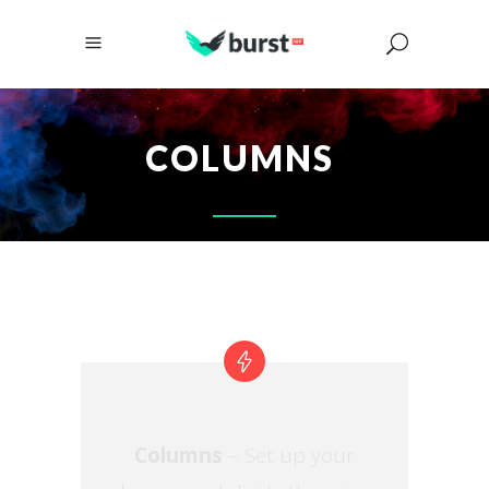
COLUMNS
Columns
– Set up your