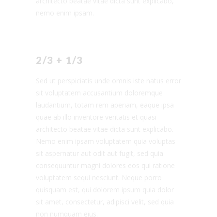
architecto beatae vitae dicta sunt explicabo,
nemo enim ipsam.
2/3 + 1/3
Sed ut perspiciatis unde omnis iste natus error
sit voluptatem accusantium doloremque
laudantium, totam rem aperiam, eaque ipsa
quae ab illo inventore veritatis et quasi
architecto beatae vitae dicta sunt explicabo.
Nemo enim ipsam voluptatem quia voluptas
sit aspernatur aut odit aut fugit, sed quia
consequuntur magni dolores eos qui ratione
voluptatem sequi nesciunt. Neque porro
quisquam est, qui dolorem ipsum quia dolor
sit amet, consectetur, adipisci velit, sed quia
non numquam eius.