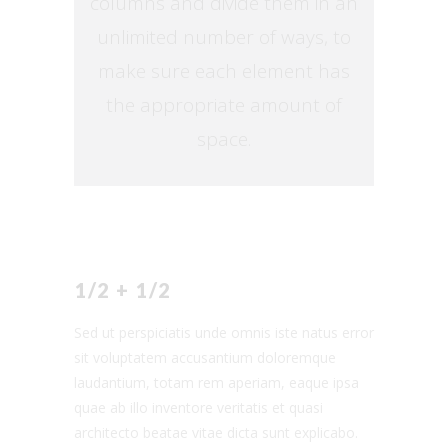
columns and divide them in an
unlimited number of ways, to
make sure each element has
the appropriate amount of
space.
1/2 + 1/2
Sed ut perspiciatis unde omnis iste natus error
sit voluptatem accusantium doloremque
laudantium, totam rem aperiam, eaque ipsa
quae ab illo inventore veritatis et quasi
architecto beatae vitae dicta sunt explicabo.